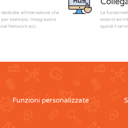
Collega
 dedicate all'interazione che
Le funzionali
e per esempio: Integrazioni
esterni ed in
ial Network ecc..
quindi il se
Funzioni personalizzate
S