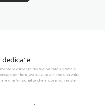
i dedicate
mente le esigenze dei tuoi visitatori grazie a
pensate per loro, avrai avuto almeno una volta
volere una funzionalità che ancora non esiste.