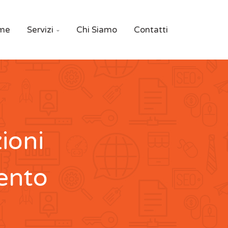
me
Servizi
Chi Siamo
Contatti

ioni
ento