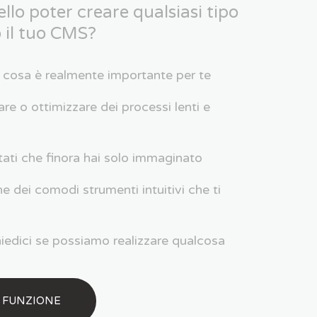
lo poter creare qualsiasi tipo
 il tuo CMS?
u cosa è realmente importante per te
re o ottimizzare dei processi lenti e
tati che finora hai solo immaginato
ne dei comodi strumenti intuitivi che ti
iedici se possiamo realizzare qualcosa
 FUNZIONE