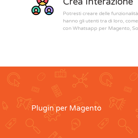
Crea Interazione
Potresti creare delle funzionalità
hanno gli utenti tra di loro, com
con Whatsapp per Magento, Soc
Plugin per Magento