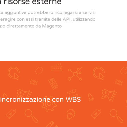
 risorse esterne
tà aggiuntive potrebbero ricollegarsi a servizi
teragire con essi tramite delle API, utilizzando
rvizio direttamente da Magento
incronizzazione con WBS