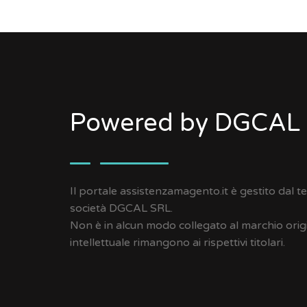
Powered by DGCAL
Il portale assistenzamagento.it è gestito dal 
società DGCAL SRL.
Non è in alcun modo collegato al marchio origina
intellettuale rimangono ai rispettivi titolari.