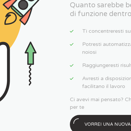
Quanto sarebbe bel
di funzione dentro
Ti concentreresti s
Potresti automatizza
noiosi
Raggiungeresti risul
Avresti a disposizio
facilitano il lavoro
Ci avevi mai pensato? Ch
per te
VORREI UNA NUOVA